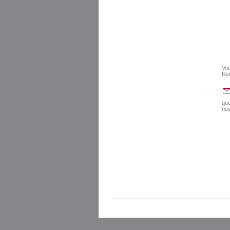
Vou
Re
que
nos