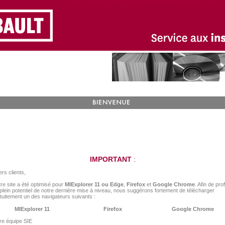
IMPORTANT
:
rs clients,
re site a été optimisé pour
MIExplorer 11 ou Edge
,
Firefox
et
Google Chrome
. Afin de prof
plein potentiel de notre dernière mise à niveau, nous suggérons fortement de télécharger
tuitement un des navigateurs suivants :
MIExplorer 11
Firefox
Google Chrome
re équipe SIE