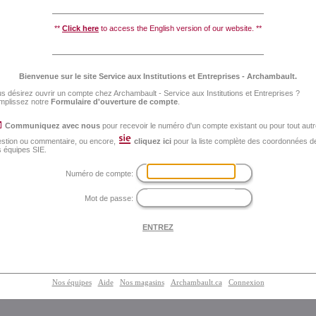
**
Click here
to access the English version of our website. **
Bienvenue sur le site Service aux Institutions et Entreprises - Archambault.
s désirez ouvrir un compte chez Archambault - Service aux Institutions et Entreprises ?
mplissez notre
Formulaire d'ouverture de compte
.
Communiquez avec nous
pour recevoir le numéro d'un compte existant ou pour tout aut
stion ou commentaire, ou encore,
cliquez ici
pour la liste complète des coordonnées d
 équipes SIE.
Numéro de compte:
Mot de passe:
Nos équipes
Aide
Nos magasins
Archambault.ca
Connexion