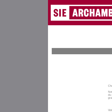
Che
Not
du 
gra
Vot