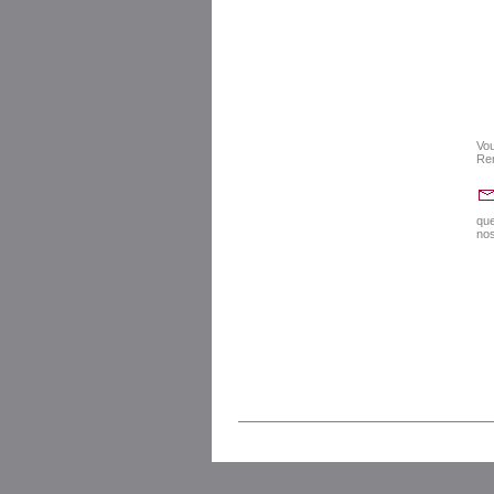
Vou
Re
que
nos