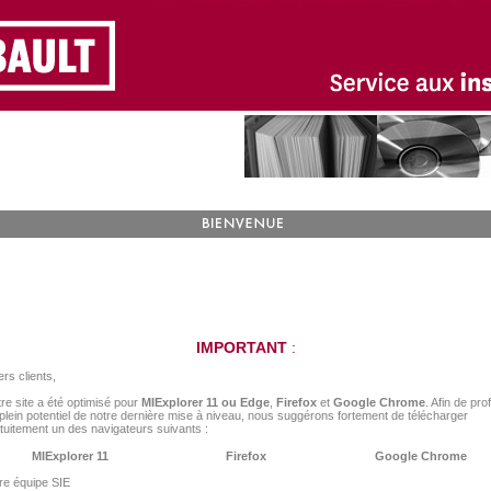
IMPORTANT
:
rs clients,
re site a été optimisé pour
MIExplorer 11 ou Edge
,
Firefox
et
Google Chrome
. Afin de prof
plein potentiel de notre dernière mise à niveau, nous suggérons fortement de télécharger
tuitement un des navigateurs suivants :
MIExplorer 11
Firefox
Google Chrome
re équipe SIE