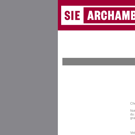
Che
Not
du 
gra
Vot