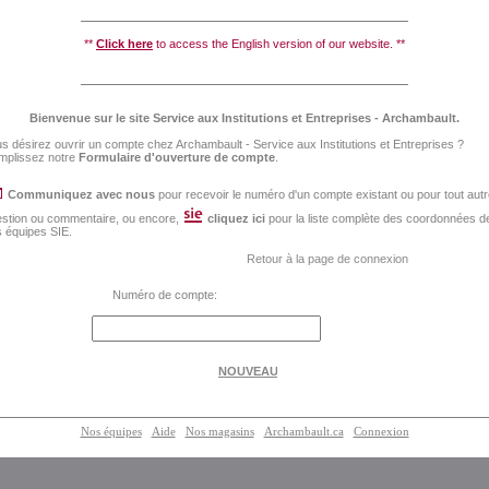
**
Click here
to access the English version of our website. **
Bienvenue sur le site Service aux Institutions et Entreprises - Archambault.
s désirez ouvrir un compte chez Archambault - Service aux Institutions et Entreprises ?
mplissez notre
Formulaire d'ouverture de compte
.
Communiquez avec nous
pour recevoir le numéro d'un compte existant ou pour tout aut
stion ou commentaire, ou encore,
cliquez ici
pour la liste complète des coordonnées d
 équipes SIE.
Retour à la page de connexion
Numéro de compte:
Nos équipes
Aide
Nos magasins
Archambault.ca
Connexion